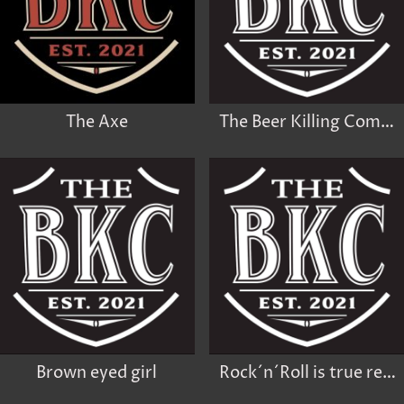
The Axe
The Beer Killing Company
Brown eyed girl
Rock´n´Roll is true religion