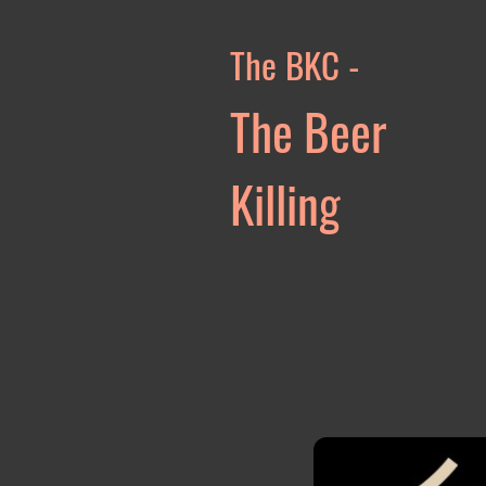
The BKC -
The Beer
Killing
Compan
y