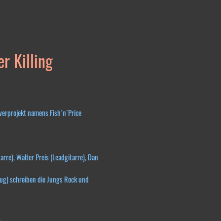
r Killing
verprojekt namens Fish´n´Price
arre), Walter Preis (Leadgitarre), Dan
eug) schreiben die Jungs Rock und