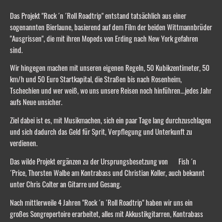
Das Projekt "Rock ´n ´Roll Roadtrip" entstand tatsächlich aus einer
sogenannten Bierlaune, basierend auf dem Film der beiden Wittmannbrüder
"Ausgrissen", die mit ihren Mopeds von Erding nach New York gefahren
sind.
Wir hingegen machen mit unseren eigenen Regeln, 50 Kubikzentimeter, 50
km/h und 50 Euro Startkapital, die Straßen bis nach Rosenheim,
Tschechien und wer weiß, wo uns unsere Reisen noch hinführen...jedes Jahr
aufs Neue unsicher.
Ziel dabei ist es, mit Musikmachen, sich ein paar Tage lang durchzuschlagen
und sich dadurch das Geld für Sprit, Verpflegung und Unterkunft zu
verdienen.
Das wilde Projekt ergänzen zu der Ursprungsbesetzung von Fish ´n
´Price, Thorsten Walbe am Kontrabass und Christian Koller, auch bekannt
unter Chris Colter an Gitarre und Gesang.
Nach mittlerweile 4 Jahren "Rock ´n ´Roll Roadtrip" haben wir uns ein
großes Songrepertoire erarbeitet, alles mit Akkustikgitarren, Kontrabass