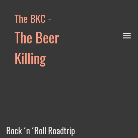
The BKC -
The Beer
Killing
Compan
y
Rock ´n ´Roll Roadtrip